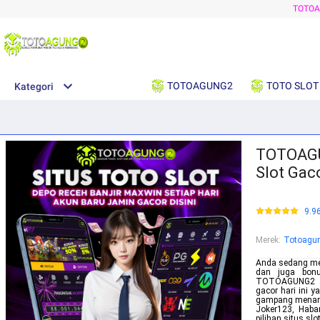
TOTO
TOTOAGUNG2
TOTO SLOT
Kategori
TOTOAGUN
Slot Gac
9.9
Merek
:
Totoagu
Anda sedang me
dan juga bonu
TOTOAGUNG2 ada
gacor hari ini y
gampang menang 
Joker123, Haba
pilihan situs sl